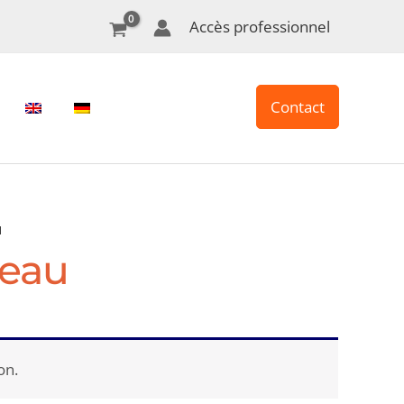
Accès professionnel
Contact
u
seau
on.